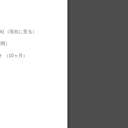
ck] （現在に至る）
年間）
スタント （10ヶ月）