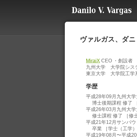
ヴァルガス、ダニ
MiraiX
CEO ・創設者
九州大学 大学院シス
東京大学 大学院工学
学歴
平成28年09月九州大
博士後期課程 修了 
平成26年03月九州大
修士課程 修了 ［修
平成21年12月サンパ
卒業 ［学士（工学
平成19年08月〜平成2