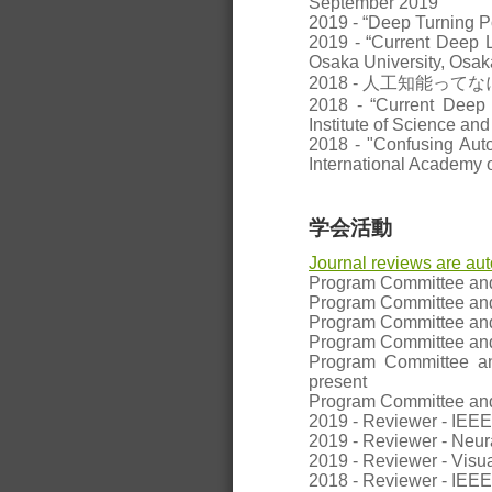
September 2019
2019 - “Deep Turning P
2019 - “Current Deep L
Osaka University, Osak
2018 - 人工知能ってなに？ど
2018 - “Current Deep 
Institute of Science a
2018 - "Confusing Auto
International Academy 
学会活動
Journal reviews are aut
Program Committee and
Program Committee and/
Program Committee and
Program Committee and
Program Committee an
present
Program Committee and
2019 - Reviewer - IEEE
2019 - Reviewer - Neur
2019 - Reviewer - Visu
2018 - Reviewer - IEEE