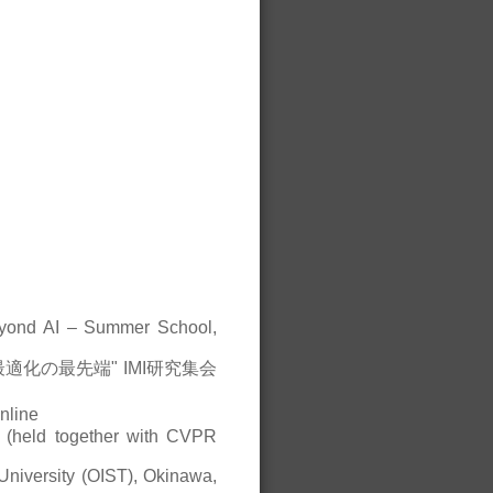
eyond AI – Summer School,
適化の最先端" IMI研究集会
line
 (held together with CVPR
University (OIST), Okinawa,