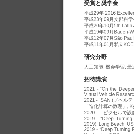
受賞と奨学金
平成29年 2016 Excellent
平成23年09月文部科
平成20年10月5th Lati
平成19年09月Baden-
平成12年07月São Paul
平成11年01月私立KO
研究分野
人工知能, 機会学習, 
招待講演
2021 - “On the Deepe
Virtual Vehicle Resear
2021 - "SAN 
「進化計算の数理」, Kyushu
2020 - "1ピクセルで
2019 - “Deep Turning
2019), Long Beach, US
2019 - “Deep Turning P