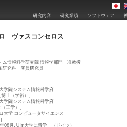
研究内容
研究業績
ソフトウェア
ロ ヴァスコンセロス
テム情報科学研究院 情報学部門 准教授
系研究科 客員研究員
学大学院システム情報科学府
［博士（学術）］
学大学院システム情報科学府
士（工学）］
ウロ大学 コンピュータサイエンス
）］
0年08月, Ulm大学に留学 （ドイツ）