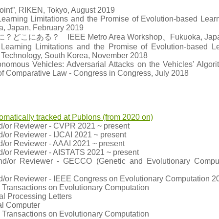
oint”, RIKEN, Tokyo, August 2019
earning Limitations and the Promise of Evolution-based Lear
a, Japan, February 2019
こにある？ IEEE Metro Area Workshop、Fukuoka, Japan,
Learning Limitations and the Promise of Evolution-based L
nd Technology, South Korea, November 2018
nomous Vehicles: Adversarial Attacks on the Vehicles' Algor
of Comparative Law - Congress in Congress, July 2018
omatically tracked at Publons (from 2020 on)
/or Reviewer - CVPR 2021 ~ present
or Reviewer - IJCAI 2021 ~ present
/or Reviewer - AAAI 2021 ~ present
/or Reviewer - AISTATS 2021 ~ present
d/or Reviewer - GECCO (Genetic and Evolutionary Comput
/or Reviewer - IEEE Congress on Evolutionary Computation 2
 Transactions on Evolutionary Computation
al Processing Letters
al Computer
 Transactions on Evolutionary Computation