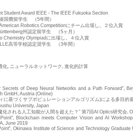
 Student Award IEEE - The IEEE Fukuoka Section
学省国費留学生 （5年間）
n American Robotics Competitionにチーム出場し。２位入賞
Württemberg州認定留学生 （5ヶ月）
o Chemistry Olympiadに出場し。４位入賞
ELLE高等学校認定奨学生 （3年間）
最適化, ニューラルネットワーク, 進化的計算
r Secrets of Deep Neural Networks and a Path Forward”, B
ch GmbH, Austria (Online)
(ノベルティに基づくサブポピュレーションアルゴリズム)による多目的最
 University, Japan
誤魔化される人工知能が人間を超えた？" 第7回AI Optics研究会, On
 Point”, Blockchain meets Computer Vision and AI Workshop
A, June 2019
oint”, Okinawa Institute of Science and Technology Graduate 