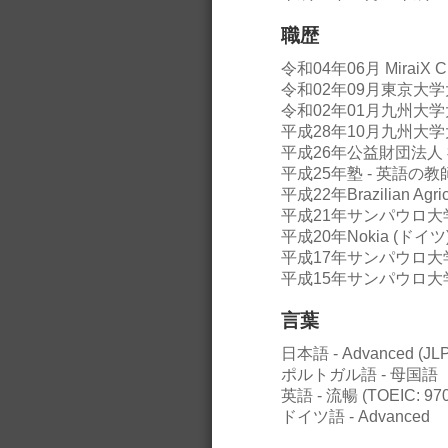
職歴
令和04年06月 MiraiX
令和02年09月東京大
令和02年01月九州大学大
平成28年10月九州大
平成26年公益財団法人
平成25年塾 - 英語の教
平成22年Brazilian Ag
平成21年サンパウロ大学 (ブ
平成20年Nokia (ドイツ)
平成17年サンパウロ大学 (ブラ
平成15年サンパウロ大学 (ブ
言葉
日本語 - Advanced (JLP
ポルトガル語 - 母国語
英語 - 流暢 (TOEIC: 970
ドイツ語 - Advanced